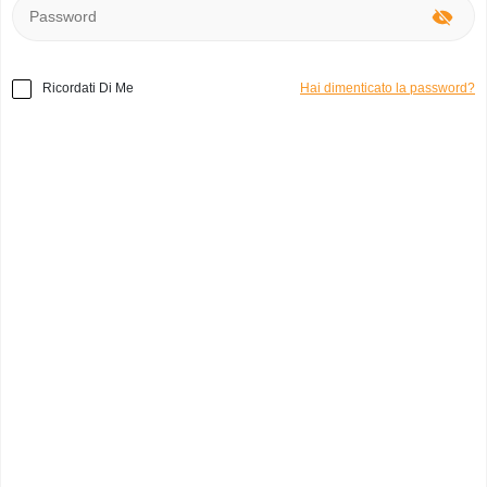
Ricordati Di Me
Hai dimenticato la password?
Home
»
Abbigliamento
»
H&M Vintage
Codice prodotto:
d2325
Vintage
melania f.
0
Italia, Catanzaro
Categoria:
Camicie e magliette
Marchio:
H&M