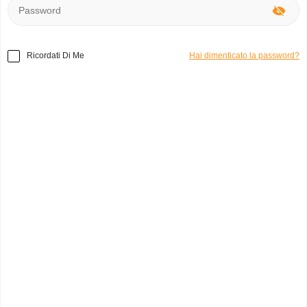
Selezionare la categoria
Filtrare per città
Ricordati Di Me
Hai dimenticato la password?
Abbigliamento
Lo Priore Sandali
Levi’s Bermuda
Ambra V.
franca p.
Milano - 23 Jun, 20:54
Collegno - 13 Jun, 02:42