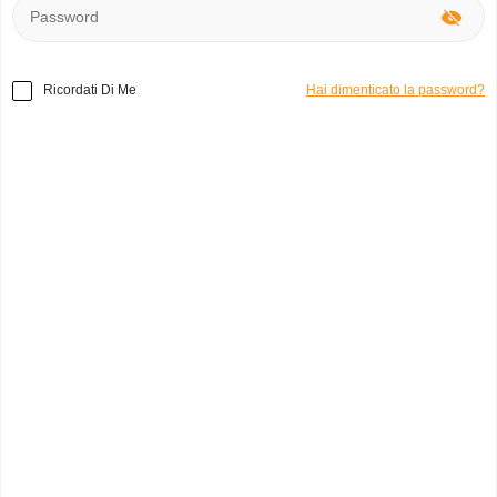
Ricordati Di Me
Hai dimenticato la password?
Home
»
Elettronica
»
Autoclave Elettrico
Codice prodotto:
e49169
Elettrico
mauro b.
0
Italia, Bologna
Categoria:
Altri Elettronica
Marchio:
Autoclave