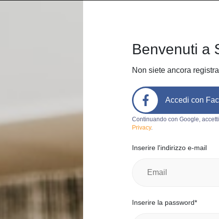
Home
Come funziona
Chi sia
Benvenuti a 
Non siete ancora registra
Accedi con Fa
Codice prodotto:
e488
Continuando con Google, accetti
Privacy
.
cover
Inserire l'indirizzo e-mail
wanda s.
0
Italia, Bolo
Categoria:
Al
Inserire la password*
Marchio:
a