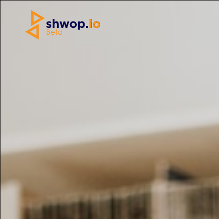
Home
»
Elettronica
»
aavv cover
Copertina