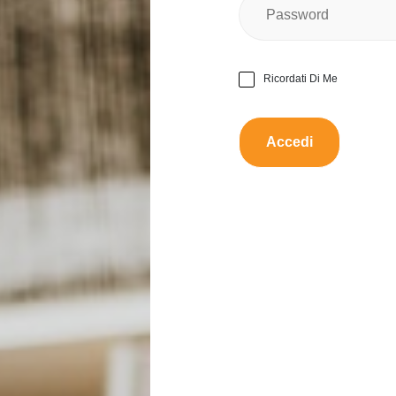
Ne
Ci sono danni visibili?
Ricordati Di Me
Quanto è veloce il disposit
Come descriveresti la durat
Da scambiare con:
vedi li
Proporre uno scamb
Questo prodotto è dispon
Descrizione:
Cover per iPhone 7 8 SE 