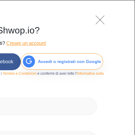
mo
Blog
Contatti
Accedi/Iscriviti
Shwop.io?
ti?
Creare un account
cebook
Accedi o registrati con Google
62
 i
Termini e Condizioni
e confermi di aver letto l'
Informativa sulla
gna
tri Elettronica
avv