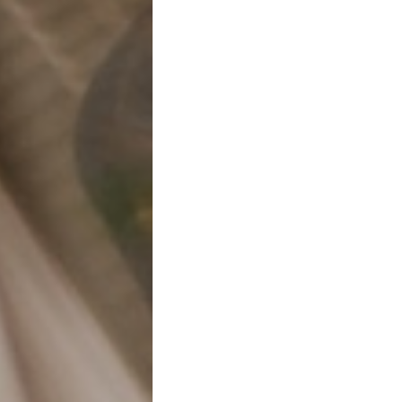
Fujifilm Xp50
ernesto de rosa
Caserta - 15 Feb, 00:39