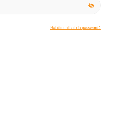
ssuno
Hai dimenticato la password?
Normale
ivo?
N/A
a della batteria?
sta
io
ibile per la permuta.
2020 2022