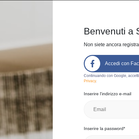
Home
Come funziona
Chi sia
Benvenuti a 
Non siete ancora registra
Accedi con Fa
Codice prodotto:
e294
Continuando con Google, accetti
Privacy
.
TooA
Inserire l'indirizzo e-mail
bearc
0
Italia, Milan
Categoria:
Al
Inserire la password*
Marchio:
G