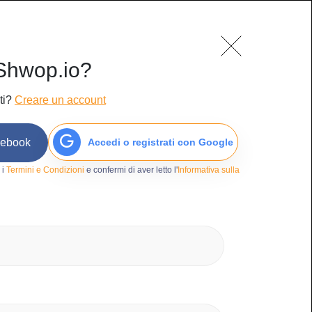
mo
Blog
Contatti
Accedi/Iscriviti
Shwop.io?
ti?
Creare un account
cebook
Accedi o registrati con Google
9
 i
Termini e Condizioni
e confermi di aver letto l'
Informativa sulla
o
tri Elettronica
ELATIERA TOOA