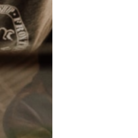
Fujifilm Xp50
ernesto de rosa
Caserta - 15 Feb, 00:39