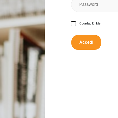
Ne
Ci sono danni visibili?
Ricordati Di Me
Come descriveresti la durat
Proporre uno scamb
Descrizione:
TooA è una macchina rivolu
pochi minuti, con lo stesso 
veloce, e fresco. Per usare
estraibile. Colore Nero/inox