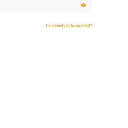
ssuno
Veloce
Quanto è veloce il dispositivo?
Hai dimenticato la password?
N/A
a della batteria?
io
zionaria in grado di mantecare un gelato monoporzione in
risultato di un classico gelato Italiano, ma a casa tua. Facile,
 la gelatiera è necessario scaricare la sua app. Con cestello