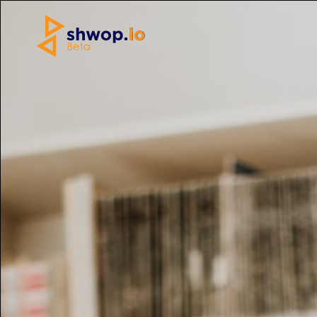
Home
»
Elettronica
»
GELATIERA TOOA TooA
Copertina