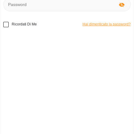
Ricordati Di Me
Hai dimenticato la password?
Home
»
Altri
»
Album portafotografie Album porta
fotografie
Codice prodotto:
o49833
Album portafotografie
carlo v.
0
Italia, Reggio Emilia
Categoria:
altri