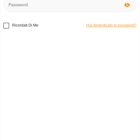
Ricordati Di Me
Hai dimenticato la password?
Home
»
Abbigliamento
»
Quicksilver Cargo
Codice prodotto:
d49100
Cargo
emanuella s.
0
Italia, Lioni(av)
Categoria:
Pantaloni
Marchio:
Quicksilver