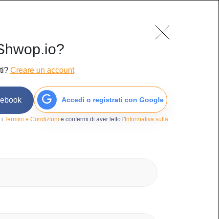
mo
Blog
Contatti
Accedi/Iscriviti
Shwop.io?
ti?
Creare un account
cebook
Accedi o registrati con Google
8
 i
Termini e Condizioni
e confermi di aver letto l'
Informativa sulla
o
ntaloni
ans corto