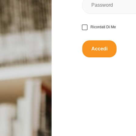
Taglia:
s
Nessun
Ci sono danni?
Ricordati Di Me
Funzio
Funziona bene?
Da scambiare con:
Proporre uno scamb
Descrizione:
Taglia S Indossato poche v