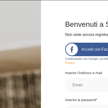
Home
Come funziona
Chi sia
Benvenuti a 
Non siete ancora registra
Accedi con Fa
Codice prodotto:
d334
Continuando con Google, accetti
Privacy
.
usato
Inserire l'indirizzo e-mail
jessica
0
Italia, Milan
Categoria:
Pa
Inserire la password*
Marchio:
je