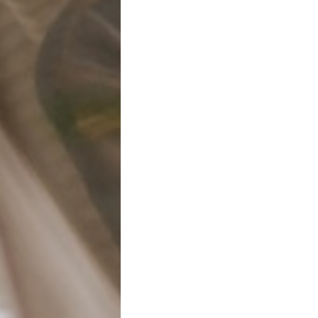
Quicksilver Cargo
emanuella s.
Lioni(av) - 3 Jan, 06:08
Come funziona
Chi siamo
Contatti