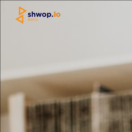
Home
»
Abbigliamento
»
jeans corto usato
Copertina