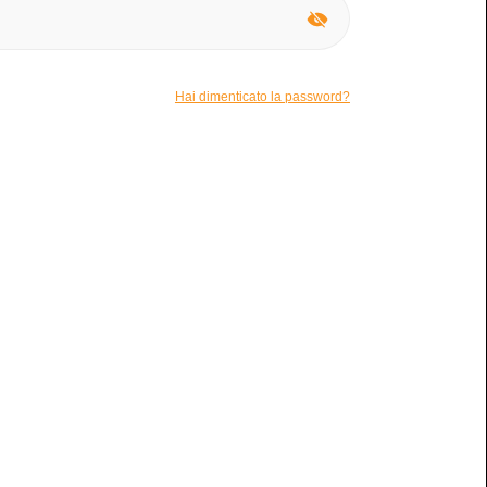
o
Nessuna macchia
Ci sono macchie visibili?
Hai dimenticato la password?
na benissimo per me!
io
olte Tenuti bene