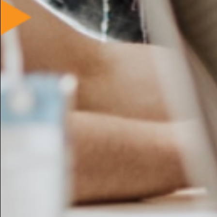
Levi’s Bermuda
franca p.
Collegno - 13 Jun, 02:42