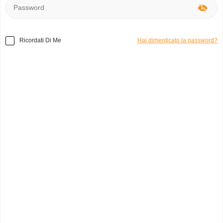
Ricordati Di Me
Hai dimenticato la password?
Home
»
Accessori
»
Arredi e corredi tascapane
Codice prodotto:
a48861
tascapane
wanda s.
0
Italia, Bologna
Categoria:
Borse
Marchio:
Arredi e corredi