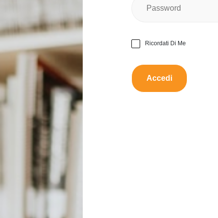
Nessun
Ci sono danni?
Ricordati Di Me
Funzio
Funziona bene?
Da scambiare con:
Vestit
Proporre uno scamb
Questo prodotto è dispon
Descrizione:
Zaino nuna lie nero usato un