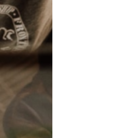
Nessun marchio Borsa
cosimo r.
Taranto - 4 Mar, 22:40