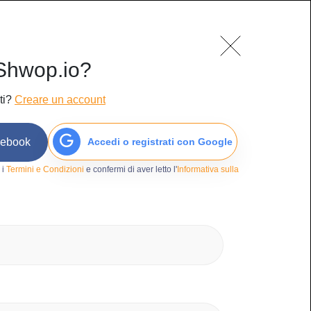
mo
Blog
Contatti
Accedi/Iscriviti
Shwop.io?
ti?
Creare un account
cebook
Accedi o registrati con Google
13
 i
Termini e Condizioni
e confermi di aver letto l'
Informativa sulla
ri
orse
na lie