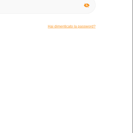
o
Nessuna macchia
Ci sono macchie visibili?
Hai dimenticato la password?
na benissimo per me!
o , articoli mare / campeggio
io
ibile per la permuta.
 paio di volte , scambio per inutilizzo