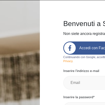
Home
Come funziona
Chi sia
Benvenuti a 
Non siete ancora registra
Accedi con Fa
Codice prodotto:
a486
Continuando con Google, accetti
Privacy
.
Zaino
Inserire l'indirizzo e-mail
stefy s.
0
Italia, Caglia
Categoria:
B
Inserire la password*
Marchio:
Nu