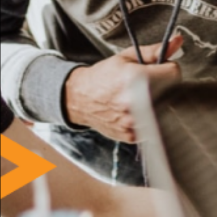
Hand made Coffa siciliana
caty a.
Reggio Calabria - 16 Jun, 10:47