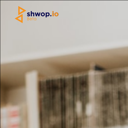
Home
»
Accessori
»
Nuna lie Zaino
Copertina