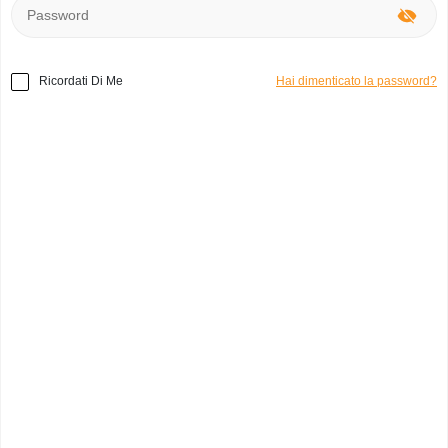
Ricordati Di Me
Hai dimenticato la password?
Home
»
Abbigliamento
»
Made in Italy Stivaletti simil ugg
Codice prodotto:
d3478
Stivaletti simil ugg
4
Italia,
Categoria:
Scarpe
Marchio:
Made in Italy