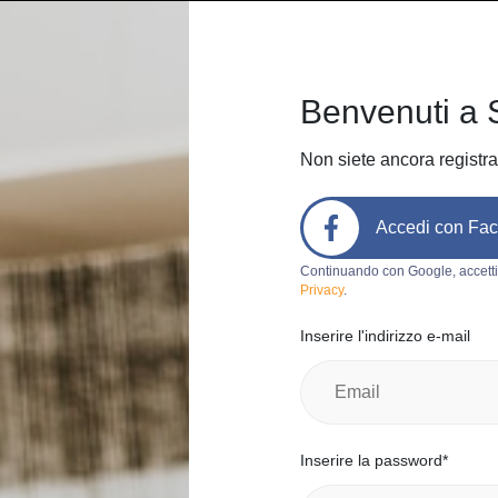
Home
Come funziona
Chi sia
Benvenuti a 
Non siete ancora registra
Accedi con Fa
Codice prodotto:
a207
Continuando con Google, accetti
Privacy
.
Le vie est
Inserire l'indirizzo e-mail
giovanna g.
0
Italia, Milan
Categoria:
Al
Inserire la password*
Marchio:
L