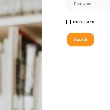
Nessun
Ci sono danni?
Ricordati Di Me
Funzio
Funziona bene?
Da scambiare con:
Profu
Proporre uno scamb
Descrizione:
Profumo Lancôme La Vie Est
disponibile a Milano per u
geometrica dorata e riporta
l’indicazione di flacone ric
ingredienti, avvertenze e co