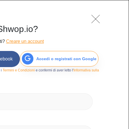
mo
Blog
Contatti
Accedi/Iscriviti
Shwop.io?
ti?
Creare un account
cebook
Accedi o registrati con Google
4
 i
Termini e Condizioni
e confermi di aver letto l'
Informativa sulla
 belle
o
tri Accessori
ancome