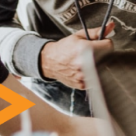
Mittente Italia Piatto tagliaformaggi
marzia m.
Milano - 19 Oct, 04:43