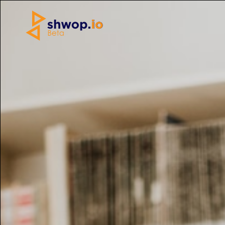
Home
»
Accessori
»
Lancome Le vie est belle
Copertina