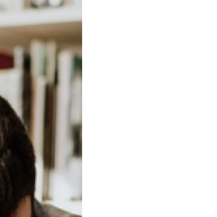
ancora imballato e cerca 
confermare che la confezione
code e verificare provenie
consentono di certificare a
inoltre importante controll
danneggiamenti.