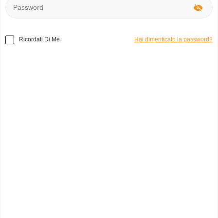
Ricordati Di Me
Hai dimenticato la password?
Home
»
Accessori
»
Pelliccia 38/40
Codice prodotto:
a2828
38/40
spera
0
Italia, Napoli
Categoria:
Altri Accessori
Marchio:
Pelliccia