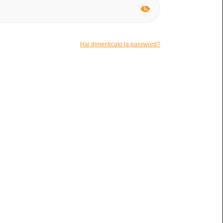
Hai dimenticato la password?