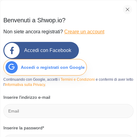
Benvenuti a Shwop.io?
Non siete ancora registrati?
Creare un account
Home
»
Primavera e cambio armadio: scopri la moda
circolare
Accedi con Facebook
Primavera e cambio armadio:
scopri la moda circolare
Accedi o registrati con Google
Pubblicato su Marzo 23, 2026
Continuando con Google, accetti i
Termini e Condizioni
e confermi di aver letto
l'
Informativa sulla Privacy
.
Inserire l'indirizzo e-mail
Inserire la password*