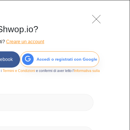
mo
Blog
Contatti
Accedi/Iscriviti
Shwop.io?
ti?
Creare un account
i: la psicologia del
cebook
Accedi o registrati con Google
 i
Termini e Condizioni
e confermi di aver letto l'
Informativa sulla