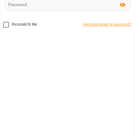
Ricordati Di Me
Hai dimenticato la password?
Milano abbraccia il Consumo Consapevole
Negli ultimi anni il nostro modo di consumare sta
cambiando più velocemente di quanto pensiamo.
Sempre più persone stanno iniziando a farsi una