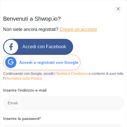
Benvenuti a Shwop.io?
Non siete ancora registrati?
Creare un account
Home
»
Scambio di oggetti online: Milano abbraccia il
consumo consapevole
Accedi con Facebook
Scambio di oggetti online:
Milano abbraccia il consumo
Accedi o registrati con Google
consapevole
Continuando con Google, accetti i
Termini e Condizioni
e confermi di aver letto
l'
Informativa sulla Privacy
.
Pubblicato su Marzo 9, 2026
Inserire l'indirizzo e-mail
Inserire la password*