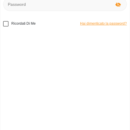
Ricordati Di Me
Hai dimenticato la password?
Home
»
Collezionabili
»
Pokémon Carte e collezioni
Codice prodotto:
c47830
Carte e collezioni
nats4poke
0
Italia, Torino
Marchio:
Pokémon