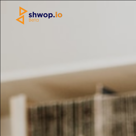
Home
»
Abbigliamento
»
Camaieu Abito
Copertina