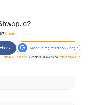
mo
Blog
Contatti
Accedi/Iscriviti
Shwop.io?
ti?
Creare un account
cebook
Accedi o registrati con Google
95
 i
Termini e Condizioni
e confermi di aver letto l'
Informativa sulla
andria
iti
amaieu