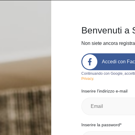
Home
Come funziona
Chi sia
Benvenuti a 
Non siete ancora registra
Accedi con Fa
Codice prodotto:
d478
Continuando con Google, accetti
Privacy
.
Abito
Inserire l'indirizzo e-mail
giorgia g.
0
Italia, Aless
Categoria:
Ab
Inserire la password*
Marchio:
C