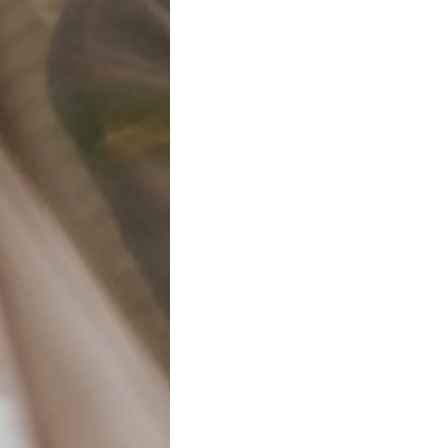
rosalia m.
Roma - 17 Feb, 12:23
Come funziona
Chi siamo
Contatti
Accedi/iscriviti