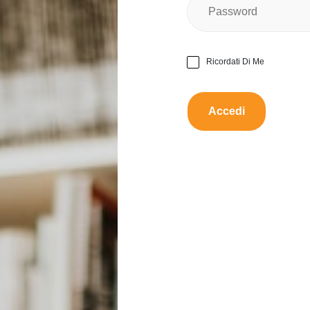
Taglia:
L
Nessun
Ci sono danni?
Ricordati Di Me
Funzio
Funziona bene?
Da scambiare con:
Proporre uno scamb
Descrizione:
✨ Aggiungi un tocco di col
Camaïeu! ✨ Ideale per le gi
per un look casual o elegan
amiche o una serata specia