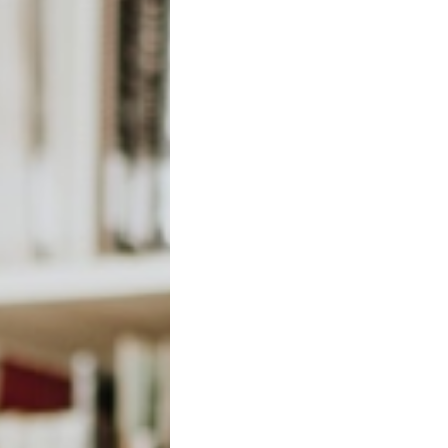
accattivante. * Tessuto legg
semplice e versatile, facile
della zip sul retro. * Tagli
*Come si vede dalle foto, l'
capo. Inoltre, l'etichetta ri
UK 14, RUS 48). Non lasciar
tuo guardaroba! Abbinalo a s
una giacca per un'occasion
a contattarmi! #camaieu #a
#abbigliamentodonna #moda
#zip #spedizionevinted #vin
#taglia14 #taglia48"