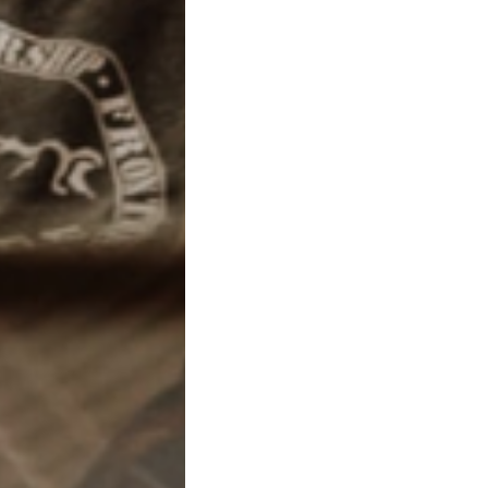
ssato a
Pepco Pantaloni