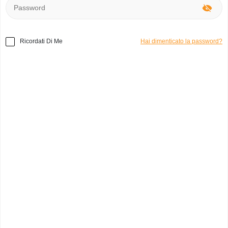
Ricordati Di Me
Hai dimenticato la password?
Home
»
Abbigliamento
»
Zero Abito da Sposa
Codice prodotto:
d3505
Abito da Sposa
erreesse
0
Italia, Caserta
Categoria:
Abiti
Marchio:
Zero