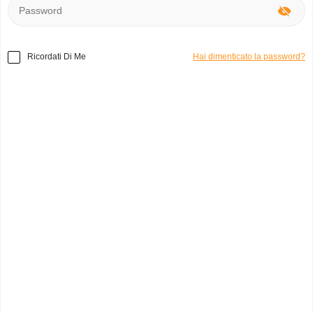
Ricordati Di Me
Hai dimenticato la password?
Home
»
Abbigliamento
»
Nessuno Blazer / giacca
morbida
Codice prodotto:
d47926
Blazer / giacca morbida
roberta m.
0
Italia, Varese
Categoria:
Giacche