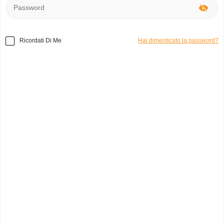
Ricordati Di Me
Hai dimenticato la password?
Home
»
Abbigliamento
»
nuclea giubbino
Codice prodotto:
d3668
giubbino
teresa c.
0
Italia, Padova
Categoria:
Giacche
Marchio:
nuclea