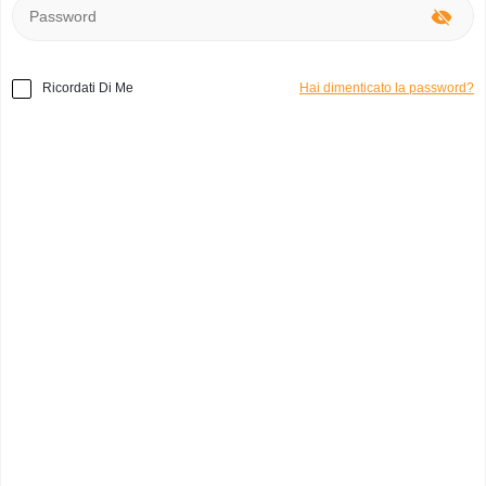
Ricordati Di Me
Hai dimenticato la password?
Home
»
Accessori
»
Mili accessories Gioiello ed elastico
Codice prodotto:
a48087
Gioiello ed elastico
venus
0
Italia, Pescara
Categoria:
Cinture
Marchio:
Mili accessories