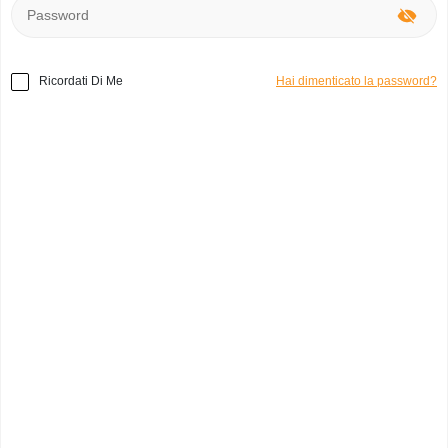
Ricordati Di Me
Hai dimenticato la password?
Home
»
Altri
»
Kikkerland Porta elettronica
Codice prodotto:
o2574
Kikkerland
Giulio
0
Italia, Milano
Categoria:
altri
Marchio:
Porta elettronica