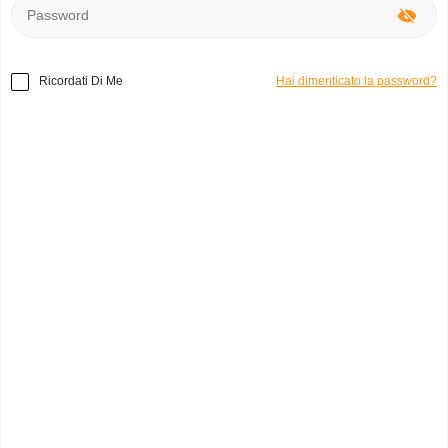
Ricordati Di Me
Hai dimenticato la password?
Home
»
Altri
»
Sgabelli Ikea per bambini Sgabelli Ikea
per bambini
Codice prodotto:
o3639
Sgabelli Ikea per bambini
sarah s.
0
Italia, Piacenza
Categoria:
giocattoli