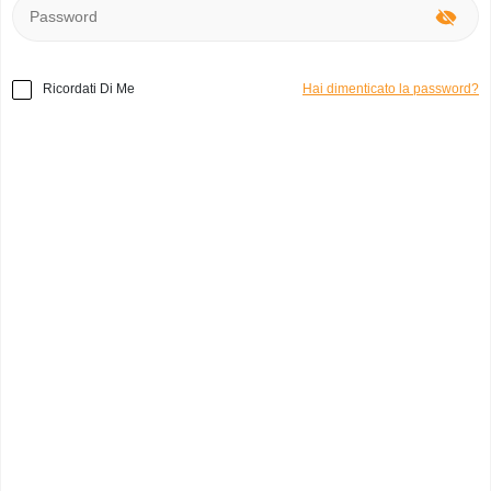
Ricordati Di Me
Hai dimenticato la password?
Home
»
Altri
»
Chicco Primipassi
Codice prodotto:
o48842
Chicco
mariangela r.
0
Italia, Reggio Calabria
Categoria:
giocattoli
Marchio:
Primipassi