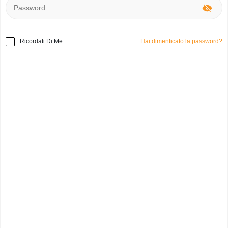
Ricordati Di Me
Hai dimenticato la password?
Home
»
Altri
»
6 kg Ancora
Codice prodotto:
o47677
6 kg
maurizio
0
Italia, Viterbo
Categoria:
strumenti
Marchio:
Ancora