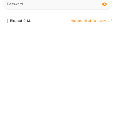
Ricordati Di Me
Hai dimenticato la password?
Home
»
Altri
»
Piacere, Starla Il diario segreto di una
Escort
Codice prodotto:
o49557
Piacere, Starla
thaina c.
0
Italia, Trento
Categoria:
libri