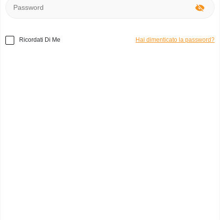
Ricordati Di Me
Hai dimenticato la password?
Home
»
Elettronica
»
Packard Bell EasyNote R3400
senza caricabatterie
Codice prodotto:
e3873
Easy Note R3400
cristiano p.
0
Italia, ENNA
Categoria:
Computer