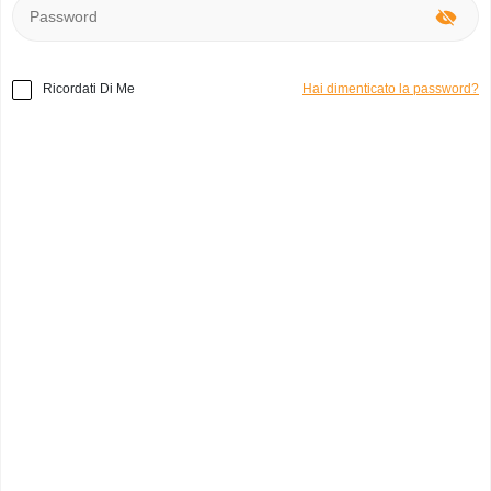
Ricordati Di Me
Hai dimenticato la password?
Home
»
Elettronica
»
Apple Air
Codice prodotto:
e2068
Air
Giulio
0
Italia, Milano
Categoria:
Computer
Marchio:
Apple