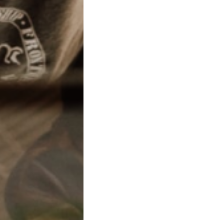
fashion Camicia di jeans
carlo v.
Reggio Emilia - 5 May, 08:42