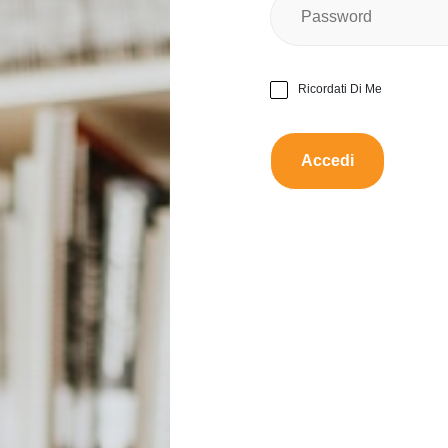
Taglia:
L
Nessun
Ci sono danni?
Ricordati Di Me
Funzio
Funziona bene?
Da scambiare con:
Un lib
Proporre uno scamb
Questo prodotto è dispon