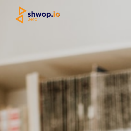
Home
»
Abbigliamento
»
Georgio Armani maglietta
Copertina