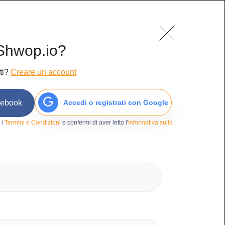
mo
Blog
Contatti
Accedi/Iscriviti
Shwop.io?
ti?
Creare un account
cebook
Accedi o registrati con Google
91
 i
Termini e Condizioni
e confermi di aver letto l'
Informativa sulla
o
micie e magliette
orgio Armani