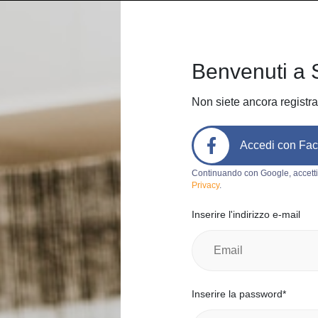
Home
Come funziona
Chi sia
Benvenuti a 
Non siete ancora registra
Accedi con Fa
Codice prodotto:
d494
Continuando con Google, accetti
Privacy
.
maglietta
Inserire l'indirizzo e-mail
Giulio
0
Italia, Milan
Categoria:
Ca
Inserire la password*
Marchio:
Ge