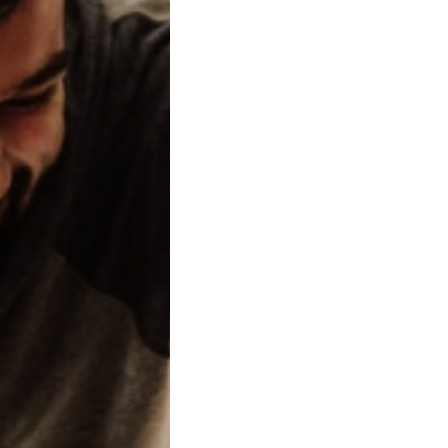
ssato a