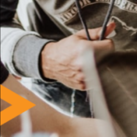
Camicia a righe usato
jessica
Milano - 6 Dec, 19:26