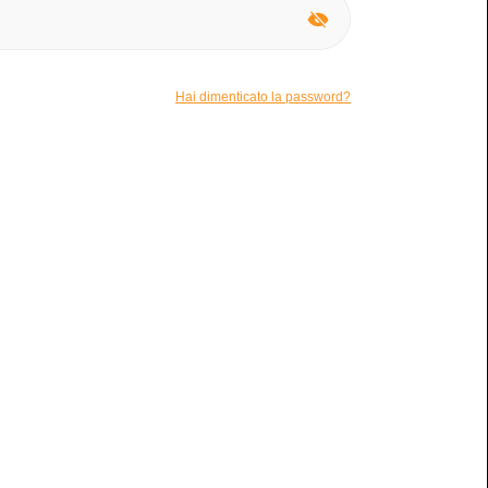
o
Nessuna macchia
Ci sono macchie visibili?
Hai dimenticato la password?
na benissimo per me!
bro
io
ibile per la permuta.